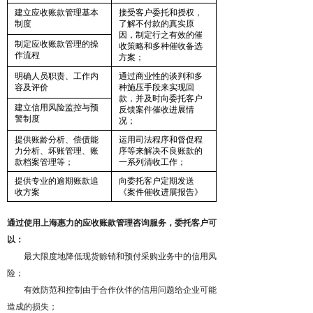
建立应收账款管理基本
接受客户委托和授权，
制度
了解不付款的真实原
因，制定行之有效的催
制定应收账款管理的操
收策略和多种催收备选
作流程
方案；
明确人员职责、工作内
通过商业性的谈判和多
容及评价
种施压手段来实现回
款，并及时向委托客户
建立信用风险监控与预
反馈案件催收进展情
警制度
况；
提供账龄分析、偿债能
运用司法程序和督促程
力分析、坏账管理、账
序等来解决不良账款的
款档案管理等；
一系列清收工作；
提供专业的逾期账款追
向委托客户定期发送
收方案
《案件催收进展报告》
通过使用上海惠力的应收账款管理咨询服务，委托客户可
以：
最大限度地降低现货赊销和预付采购业务中的信用风
险；
有效防范和控制由于合作伙伴的信用问题给企业可能
造成的损失；