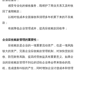
款催收服务；
感受专业化的催收服务，既维护了商业关系又及时收
回了逾期账款；
以相对低成本全面催收和清理多年积累下来的不良账
款；
有效降低企业管理成本，提高应收账款回收率；
企业应收账款管理的重要性：
应收账款是企业的一项重要流动资产，也是一项风险
较大的资产。完善企业应收账款管理机制，对加快货款回
收、防范财务风险、提高经营效益具有重要意义。如果企
业的应收账款管理不到位的话给企业将会带来致命的危
机，造成债务纠纷的产生，同时增加企业讨债成本和管理
成本，而部分企业本身的财务风险抵抗能力较差，将会给
企业带来直接和致命的打击。
企业在商业交往中，会涉及到大量的赊销账款，往往
赊出去很容易，而在回款时困难重重，头疼不已。账目资
料缺失和混乱、经办人员流失频繁、债务公司管理层频繁
更替、企业经营状况不佳、甚至有些企业濒临破产边缘、